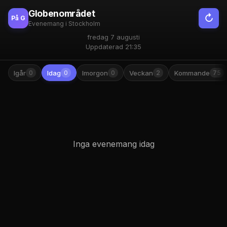
Globenområdet
↻
På G
Evenemang i Stockholm
fredag 7 augusti
Uppdaterad
21:35
Igår
Idag
Imorgon
Veckan
Kommande
0
0
0
2
75
Inga evenemang
idag