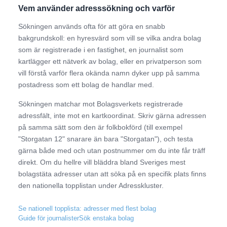
Vem använder adresssökning och varför
Sökningen används ofta för att göra en snabb
bakgrundskoll: en hyresvärd som vill se vilka andra bolag
som är registrerade i en fastighet, en journalist som
kartlägger ett nätverk av bolag, eller en privatperson som
vill förstå varför flera okända namn dyker upp på samma
postadress som ett bolag de handlar med.
Sökningen matchar mot Bolagsverkets registrerade
adressfält, inte mot en kartkoordinat. Skriv gärna adressen
på samma sätt som den är folkbokförd (till exempel
"Storgatan 12" snarare än bara "Storgatan"), och testa
gärna både med och utan postnummer om du inte får träff
direkt. Om du hellre vill bläddra bland Sveriges mest
bolagstäta adresser utan att söka på en specifik plats finns
den nationella topplistan under Adresskluster.
Se nationell topplista: adresser med flest bolag
Guide för journalister
Sök enstaka bolag