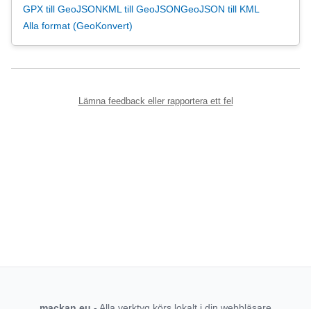
GPX till GeoJSON
KML till GeoJSON
GeoJSON till KML
Alla format (GeoKonvert)
Lämna feedback eller rapportera ett fel
mackan.eu
- Alla verktyg körs lokalt i din webbläsare