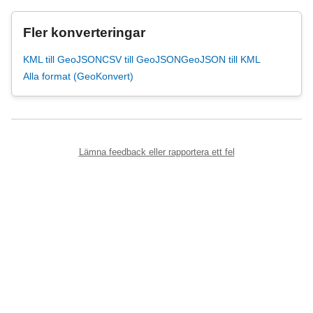
Fler konverteringar
KML till GeoJSON
CSV till GeoJSON
GeoJSON till KML
Alla format (GeoKonvert)
Lämna feedback eller rapportera ett fel