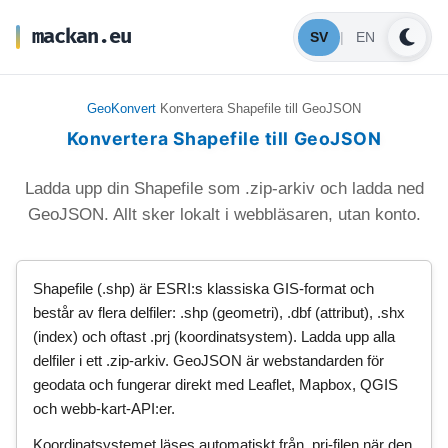
mackan.eu
SV
|
EN
GeoKonvert
Konvertera Shapefile till GeoJSON
Konvertera Shapefile till GeoJSON
Ladda upp din Shapefile som .zip-arkiv och ladda ned
GeoJSON. Allt sker lokalt i webbläsaren, utan konto.
Shapefile (.shp) är ESRI:s klassiska GIS-format och
består av flera delfiler: .shp (geometri), .dbf (attribut), .shx
(index) och oftast .prj (koordinatsystem). Ladda upp alla
delfiler i ett .zip-arkiv. GeoJSON är webstandarden för
geodata och fungerar direkt med Leaflet, Mapbox, QGIS
och webb-kart-API:er.
Koordinatsystemet läses automatiskt från .prj-filen när den