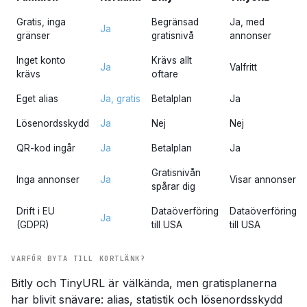
Gratis, inga
Begränsad
Ja, med
Ja
gränser
gratisnivå
annonser
Inget konto
Krävs allt
Ja
Valfritt
krävs
oftare
Eget alias
Ja, gratis
Betalplan
Ja
Lösenordsskydd
Ja
Nej
Nej
QR-kod ingår
Ja
Betalplan
Ja
Gratisnivån
Inga annonser
Ja
Visar annonser
spårar dig
Drift i EU
Dataöverföring
Dataöverföring
Ja
(GDPR)
till USA
till USA
VARFÖR BYTA TILL KORTLÄNK?
Bitly och TinyURL är välkända, men gratisplanerna
har blivit snävare: alias, statistik och lösenordsskydd