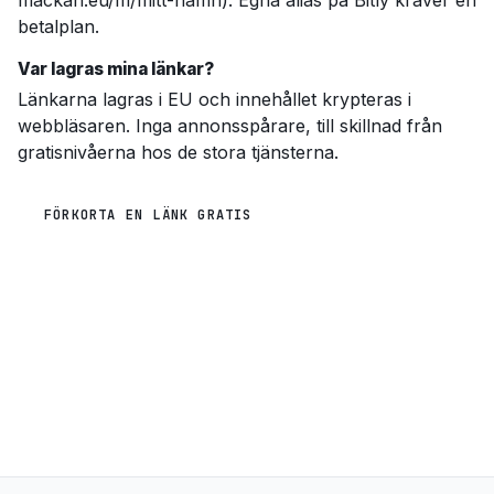
mackan.eu/m/mitt-namn). Egna alias på Bitly kräver en
betalplan.
Var lagras mina länkar?
Länkarna lagras i EU och innehållet krypteras i
webbläsaren. Inga annonsspårare, till skillnad från
gratisnivåerna hos de stora tjänsterna.
FÖRKORTA EN LÄNK GRATIS