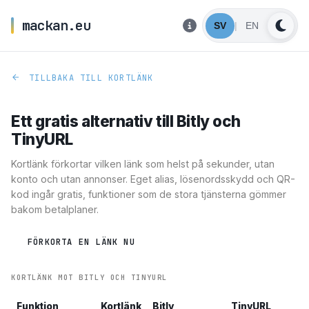
mackan.eu
SV
|
EN
TILLBAKA TILL KORTLÄNK
Ett gratis alternativ till Bitly och
TinyURL
Kortlänk förkortar vilken länk som helst på sekunder, utan
konto och utan annonser. Eget alias, lösenordsskydd och QR-
kod ingår gratis, funktioner som de stora tjänsterna gömmer
bakom betalplaner.
FÖRKORTA EN LÄNK NU
KORTLÄNK MOT BITLY OCH TINYURL
Funktion
Kortlänk
Bitly
TinyURL