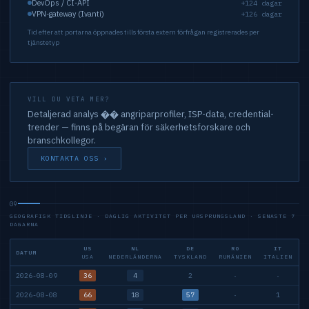
DevOps / CI-API
+124 dagar
VPN-gateway (Ivanti)
+126 dagar
Tid efter att portarna öppnades tills första extern förfrågan registrerades per
tjänstetyp
VILL DU VETA MER?
Detaljerad analys �� angriparprofiler, ISP-data, credential-
trender — finns på begäran för säkerhetsforskare och
branschkollegor.
KONTAKTA OSS ›
09
GEOGRAFISK TIDSLINJE · DAGLIG AKTIVITET PER URSPRUNGSLAND · SENASTE 7
DAGARNA
US
NL
DE
RO
IT
DATUM
USA
NEDERLÄNDERNA
TYSKLAND
RUMÄNIEN
ITALIEN
T
2026-08-09
36
4
2
·
·
2026-08-08
66
18
57
·
1