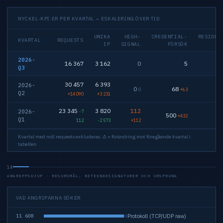
NYCKEL-KPI:ER PER KVARTAL — ESKALERING ÖVER TID
UNIKA
HIGH-
CREDENTIAL-
RESIDEN
KVARTAL
REQUESTS
IP
SIGNAL
FÖRSÖK
2026-
16 367
3 162
0
5
Q3
30 457
6 393
2026-
0
68
0
+63
Q2
+14 090
+3 231
23 345
3 820
112
2026-
-7
500
+432
Q1
112
-2 573
+112
Kvartal med noll requests exkluderas. Δ = förändring mot föregående kvartal i
tabellen.
14
ANGREPPSDJUP · RESURSMÅL, BETEENDESIGNATURER OCH URSPRUNG
VAD ANGRIPARNA SÖKER
Protokoll (TCP/UDP raw)
11 608