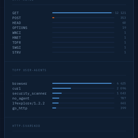
GET
12 121
POST
353
HEAD
60
OPTIONS
19
WNCI
1
HNET
1
TDFR
1
SWGI
1
STRV
1
TOPP USER-AGENTS
browser
6 625
curl
2 096
security_scanner
1 043
no_agent
787
l9explore/1.2.2
661
go_http
399
HTTP-SVARSKOD