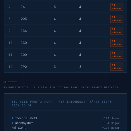
OT-
7
76
5
4
riktad
OT-
8
205
4
4
riktad
OT-
9
136
4
4
riktad
OT-
10
130
4
4
riktad
OT-
11
100
4
4
riktad
OT-
12
792
3
3
riktad
08
EXPONERINGSTID · HUR LÅNG TID DET TOG INNAN VARJE TJÄNST HITTADES
TID TILL FÖRSTA SCAN · PER EXPONERAD TJÄNST SEDAN
2026-03-08
Credential-stöld
+124 dagar
Passersystem
+124 dagar
ai_agent
+124 dagar