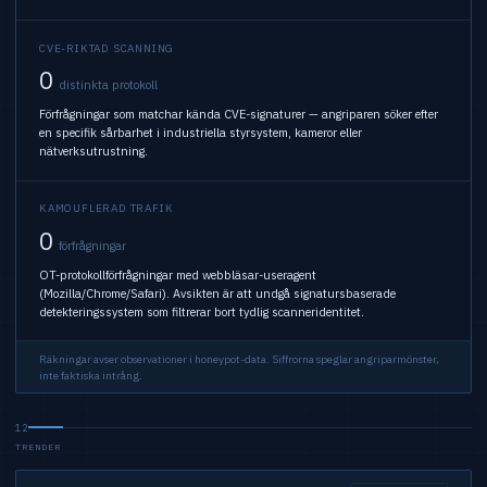
CVE-RIKTAD SCANNING
0
distinkta protokoll
Förfrågningar som matchar kända CVE-signaturer — angriparen söker efter
en specifik sårbarhet i industriella styrsystem, kameror eller
nätverksutrustning.
KAMOUFLERAD TRAFIK
0
förfrågningar
OT-protokollförfrågningar med webbläsar-useragent
(Mozilla/Chrome/Safari). Avsikten är att undgå signatursbaserade
detekteringssystem som filtrerar bort tydlig scanneridentitet.
Räkningar avser observationer i honeypot-data. Siffrorna speglar angriparmönster,
inte faktiska intrång.
12
TRENDER