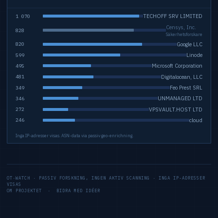
TECHOFF SRV LIMITED
1 070
Censys, Inc.
828
Säkerhetsforskare
Google LLC
820
Linode
599
Microsoft Corporation
495
Digitalocean, LLC
481
Feo Prest SRL
349
UNMANAGED LTD
346
VPSVAULT.HOST LTD
272
cloud
246
Inga IP-adresser visas. ASN-data via passiv geo-enrichning.
OT·WATCH · PASSIV FORSKNING, INGEN AKTIV SCANNING · INGA IP-ADRESSER
VISAS
OM PROJEKTET
·
BIDRA MED IDÉER