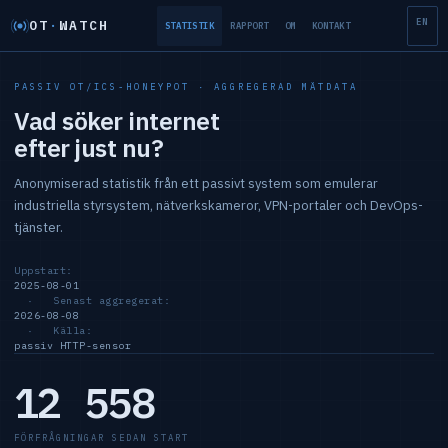
EN
OT
·
WATCH
STATISTIK
RAPPORT
OM
KONTAKT
PASSIV OT/ICS-HONEYPOT · AGGREGERAD MÄTDATA
Vad söker internet
efter just nu?
Anonymiserad statistik från ett passivt system som emulerar
industriella styrsystem, nätverkskameror, VPN-portaler och DevOps-
tjänster.
Uppstart:
2025-08-01
· Senast aggregerat:
2026-08-08
· Källa:
passiv HTTP-sensor
12 558
FÖRFRÅGNINGAR SEDAN START