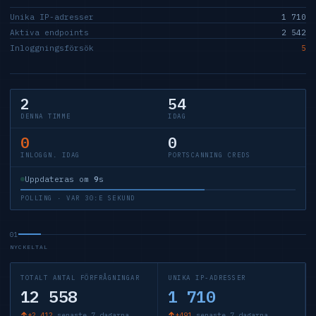
Unika IP-adresser
1 710
Aktiva endpoints
2 542
Inloggningsförsök
5
2
54
DENNA TIMME
IDAG
0
0
INLOGGN. IDAG
PORTSCANNING CREDS
Uppdateras om
9
s
POLLING · VAR 30:E SEKUND
01
NYCKELTAL
TOTALT ANTAL FÖRFRÅGNINGAR
UNIKA IP-ADRESSER
12 558
1 710
+2 412
senaste 7 dagarna
+491
senaste 7 dagarna