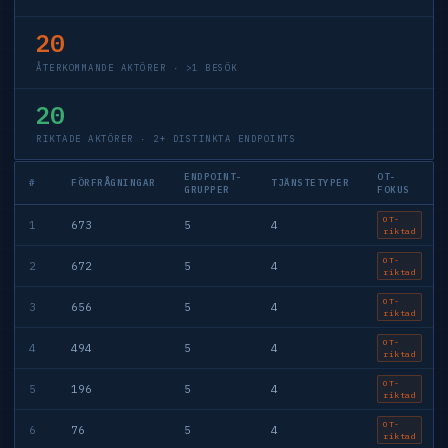
20
ÅTERKOMMANDE AKTÖRER · >1 BESÖK
20
RIKTADE AKTÖRER · 2+ DISTINKTA ENDPOINTS
ENDPOINT-
OT-
#
FÖRFRÅGNINGAR
TJÄNSTETYPER
GRUPPER
FOKUS
OT-
1
673
5
4
riktad
OT-
2
672
5
4
riktad
OT-
3
656
5
4
riktad
OT-
4
494
5
4
riktad
OT-
5
196
5
4
riktad
OT-
6
76
5
4
riktad