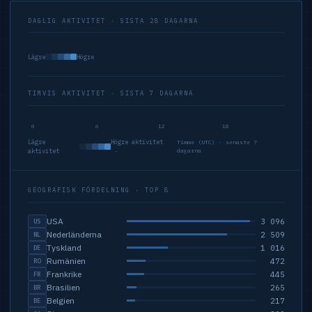
DAGLIG AKTIVITET · SISTA 28 DAGARNA
Lägre
Högre
TIMVIS AKTIVITET · SISTA 7 DAGARNA
0
6
12
18
Lägre
Högre aktivitet
Timme (UTC) · senaste 7
aktivitet
·
dagarna
GEOGRAFISK FÖRDELNING · TOP 8
USA
3 096
US
Nederländerna
2 509
NL
Tyskland
1 016
DE
Rumänien
472
RO
Frankrike
445
FR
Brasilien
265
BR
Belgien
217
BE