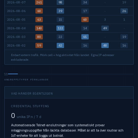
2026-08-07
261
98
34
·
19
2026-08-06
60
39
17
·
26
2026-08-05
63
15
60
3
1
2026-08-04
140
122
14
49
·
2026-08-03
80
22
65
·
19
2026-08-02
59
42
16
48
16
Enbart extern trafik. Mörk cell = hög aktivitet från landet. Egna IP-adresser
exkluderade.
11
ANGREPPSTYPER FÖRKLARADE
VAD HÄNDER EGENTLIGEN
CREDENTIAL STUFFING
0
unika IP:n / 7 d
Automatiserade Telnet-anslutningar som systematiskt provar
inloggningsuppgifter från läckta databaser. Målet är att ta över routrar och
IoT-enheter för att bygga ut botnät.