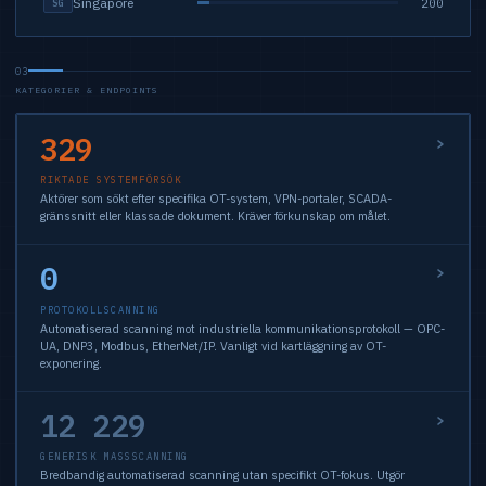
Singapore
200
SG
03
KATEGORIER & ENDPOINTS
329
RIKTADE SYSTEMFÖRSÖK
Aktörer som sökt efter specifika OT-system, VPN-portaler, SCADA-
gränssnitt eller klassade dokument. Kräver förkunskap om målet.
0
PROTOKOLLSCANNING
Automatiserad scanning mot industriella kommunikationsprotokoll — OPC-
UA, DNP3, Modbus, EtherNet/IP. Vanligt vid kartläggning av OT-
exponering.
12 229
GENERISK MASSSCANNING
Bredbandig automatiserad scanning utan specifikt OT-fokus. Utgör