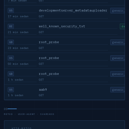
7 min sedan
GET
developmentserver_metadatauploader
generic_sc
US
17 min sedan
GET
well_known_security_txt
devo
BE
21 min sedan
GET
root_probe
generic_sc
GB
23 min sedan
GET
root_probe
generic_sc
US
50 min sedan
GET
root_probe
generic_sc
GB
1 h sedan
GET
aab9
generic_sc
US
1 h sedan
GET
05
METOD · USER-AGENT · SVARSKOD
HTTP-METOD