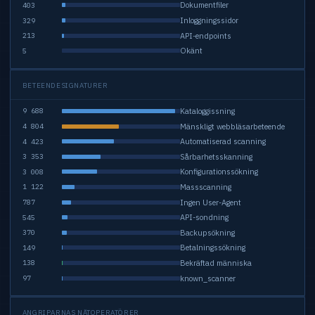
Dokumentfiler
403
Inloggningssidor
329
API-endpoints
213
Okänt
5
BETEENDESIGNATURER
Kataloggissning
9 688
Mänskligt webbläsarbeteende
4 804
Automatiserad scanning
4 423
Sårbarhetsskanning
3 353
Konfigurationssökning
3 008
Massscanning
1 122
Ingen User-Agent
787
API-sondning
545
Backupsökning
370
Betalningssökning
149
Bekräftad människa
138
known_scanner
97
ANGRIPARNAS NÄTOPERATÖRER