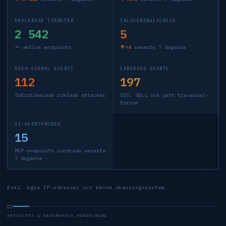
EMULERADE TJÄNSTER
INLOGGNINGSFÖRSÖK
2 542
5
aktiva endpoints
+4
senaste 7 dagarna
HIGH-SIGNAL EVENTS
SANERADE EVENTS
112
197
Sofistikerade riktade attacker
XSS, SQLi och path traversal-
försök
AI-AGENTPROBER
15
MCP-endpoints sondrade senaste
7 dagarna
Exkl. egna IP-adresser och kända skanningssystem.
02
AKTIVITET & GEOGRAFISK FÖRDELNING