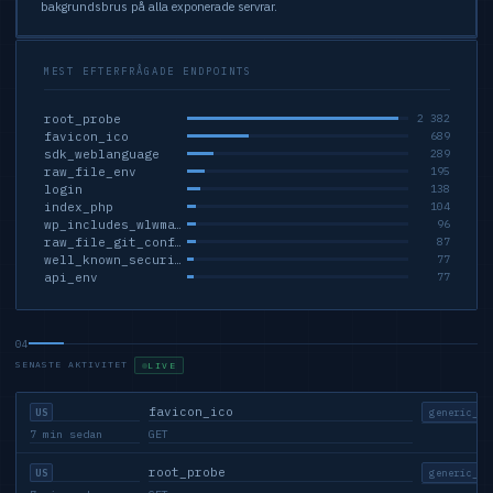
bakgrundsbrus på alla exponerade servrar.
MEST EFTERFRÅGADE ENDPOINTS
root_probe
2 382
favicon_ico
689
sdk_weblanguage
289
raw_file_env
195
login
138
index_php
104
wp_includes_wlwmanifest_xml
96
raw_file_git_config
87
well_known_security_txt
77
api_env
77
04
SENASTE AKTIVITET
LIVE
favicon_ico
generic_sc
US
7 min sedan
GET
root_probe
generic_sc
US