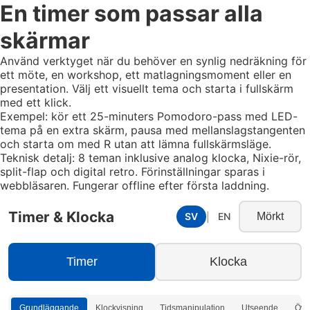
En timer som passar alla
skärmar
Använd verktyget när du behöver en synlig nedräkning för
ett möte, en workshop, ett matlagningsmoment eller en
presentation. Välj ett visuellt tema och starta i fullskärm
med ett klick.
Exempel: kör ett 25-minuters Pomodoro-pass med LED-
tema på en extra skärm, pausa med mellanslagstangenten
och starta om med R utan att lämna fullskärmsläge.
Teknisk detalj: 8 teman inklusive analog klocka, Nixie-rör,
split-flap och digital retro. Förinställningar sparas i
webbläsaren. Fungerar offline efter första laddning.
Timer & Klocka
SV
EN
Mörkt
|
Timer
Klocka
Grundläggande
Klockvisning
Tidsmanipulation
Utseende
Övn